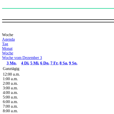
Woche
Agenda
Tag
Monat
Woche
Woche vom Dezember 3
3
Mo.
4
Di.
5
Mi.
6
Do.
7
Fr.
8
Sa.
9
So.
Ganztägig
12:00 a.m.
1:00 a.m.
2:00 a.m.
3:00 a.m.
4:00 a.m.
5:00 a.m.
6:00 a.m.
7:00 a.m.
8:00 a.m.